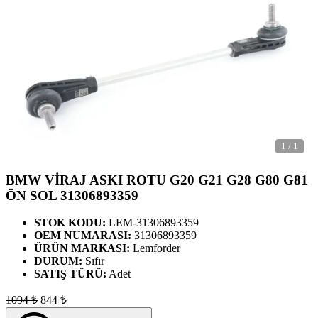
1
/
1
BMW VİRAJ ASKI ROTU G20 G21 G28 G80 G81
ÖN SOL 31306893359
STOK KODU:
LEM-31306893359
OEM NUMARASI:
31306893359
ÜRÜN MARKASI:
Lemforder
DURUM:
Sıfır
SATIŞ TÜRÜ:
Adet
1094
₺
844
₺