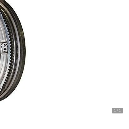
1
/
1