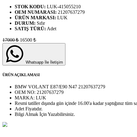
STOK KODU:
LUK-415055210
OEM NUMARASI:
21207637279
ÜRÜN MARKASI:
LUK
DURUM:
Sıfır
SATIŞ TÜRÜ:
Adet
17000
₺
16500
₺
Whatsapp İle İletişim
ÜRÜN AÇIKLAMASI
BMW VOLANT E87/E90 N47 21207637279
OEM NO:
21207637279
MARKA:
LUK
Resmi tatiller dışında gün içinde 16.00'a kadar yaptığınız tüm sa
Adet
Fiyatıdır.
Bilgi Almak İçin Yazabilirsiniz.