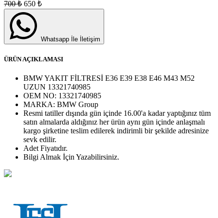
700
₺
650
₺
Whatsapp İle İletişim
ÜRÜN AÇIKLAMASI
BMW YAKIT FİLTRESİ E36 E39 E38 E46 M43 M52
UZUN 13321740985
OEM NO:
13321740985
MARKA:
BMW Group
Resmi tatiller dışında gün içinde 16.00'a kadar yaptığınız tüm
satın almalarda aldığınız her ürün aynı gün içinde anlaşmalı
kargo şirketine teslim edilerek indirimli bir şekilde adresinize
sevk edilir.
Adet
Fiyatıdır.
Bilgi Almak İçin Yazabilirsiniz.