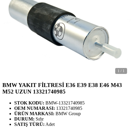
1
/
1
BMW YAKIT FİLTRESİ E36 E39 E38 E46 M43
M52 UZUN 13321740985
STOK KODU:
BMW-13321740985
OEM NUMARASI:
13321740985
ÜRÜN MARKASI:
BMW Group
DURUM:
Sıfır
SATIŞ TÜRÜ:
Adet