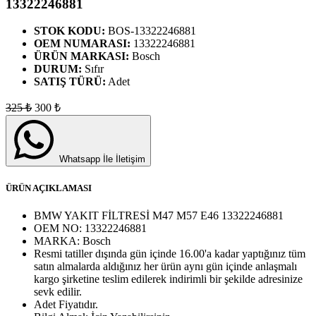
13322246881
STOK KODU:
BOS-13322246881
OEM NUMARASI:
13322246881
ÜRÜN MARKASI:
Bosch
DURUM:
Sıfır
SATIŞ TÜRÜ:
Adet
325
₺
300
₺
Whatsapp İle İletişim
ÜRÜN AÇIKLAMASI
BMW YAKIT FİLTRESİ M47 M57 E46 13322246881
OEM NO:
13322246881
MARKA:
Bosch
Resmi tatiller dışında gün içinde 16.00'a kadar yaptığınız tüm
satın almalarda aldığınız her ürün aynı gün içinde anlaşmalı
kargo şirketine teslim edilerek indirimli bir şekilde adresinize
sevk edilir.
Adet
Fiyatıdır.