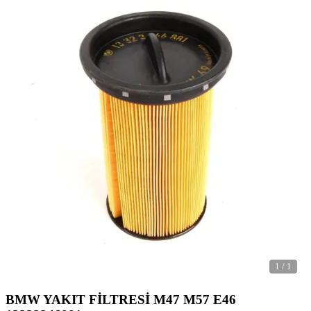
1
/
1
BMW YAKIT FİLTRESİ M47 M57 E46