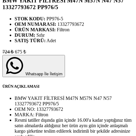
BMW YAKIT FİLTRESİ M47N M57N N47 N57
13327793672 PP976/5
STOK KODU:
PP976-5
OEM NUMARASI:
13327793672
ÜRÜN MARKASI:
Filtron
DURUM:
Sıfır
SATIŞ TÜRÜ:
Adet
724
₺
675
₺
Whatsapp İle İletişim
ÜRÜN AÇIKLAMASI
BMW YAKIT FİLTRESİ M47N M57N N47 N57
13327793672 PP976/5
OEM NO:
13327793672
MARKA:
Filtron
Resmi tatiller dışında gün içinde 16.00'a kadar yaptığınız tüm
satın almalarda aldığınız her ürün aynı gün içinde anlaşmalı
kargo şirketine teslim edilerek indirimli bir şekilde adresinize