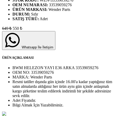
STOK KODU:
WEN-33539059276
OEM NUMARASI:
33539059276
ÜRÜN MARKASI:
Wender Parts
DURUM:
Sıfır
SATIŞ TÜRÜ:
Adet
649
₺
550
₺
Whatsapp İle İletişim
ÜRÜN AÇIKLAMASI
BWM HELEZON YAYI E36 ARKA 33539059276
OEM NO:
33539059276
MARKA:
Wender Parts
Resmi tatiller dışında gün içinde 16.00'a kadar yaptığınız tüm
satın almalarda aldığınız her ürün aynı gün içinde anlaşmalı
kargo şirketine teslim edilerek indirimli bir şekilde adresinize
sevk edilir.
Adet
Fiyatıdır.
Bilgi Almak İçin Yazabilirsiniz.