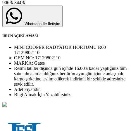
906
₺
844
₺
Whatsapp İle İletişim
ÜRÜN AÇIKLAMASI
MINI COOPER RADYATÖR HORTUMU R60
17129802110
OEM NO:
17129802110
MARKA:
Gates
Resmi tatiller dışında gün içinde 16.00'a kadar yaptığınız tüm
satın almalarda aldığınız her ürün aynı gün içinde anlaşmalı
kargo şirketine teslim edilerek indirimli bir şekilde adresinize
sevk edilir.
Adet
Fiyatıdır.
Bilgi Almak İçin Yazabilirsiniz.