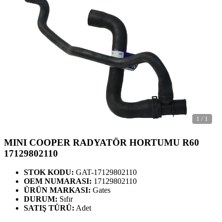
1
/
1
MINI COOPER RADYATÖR HORTUMU R60
17129802110
STOK KODU:
GAT-17129802110
OEM NUMARASI:
17129802110
ÜRÜN MARKASI:
Gates
DURUM:
Sıfır
SATIŞ TÜRÜ:
Adet