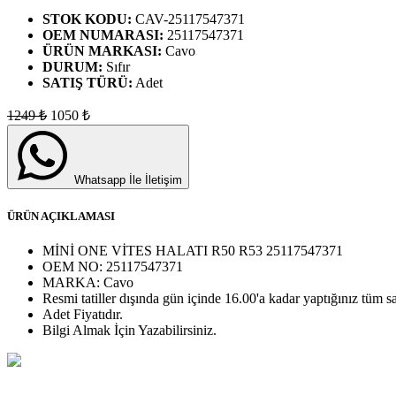
STOK KODU:
CAV-25117547371
OEM NUMARASI:
25117547371
ÜRÜN MARKASI:
Cavo
DURUM:
Sıfır
SATIŞ TÜRÜ:
Adet
1249
₺
1050
₺
Whatsapp İle İletişim
ÜRÜN AÇIKLAMASI
MİNİ ONE VİTES HALATI R50 R53 25117547371
OEM NO:
25117547371
MARKA:
Cavo
Resmi tatiller dışında gün içinde 16.00'a kadar yaptığınız tüm sa
Adet
Fiyatıdır.
Bilgi Almak İçin Yazabilirsiniz.